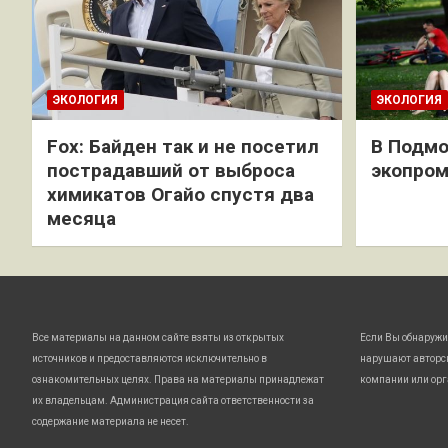
ЭКОЛОГИЯ
ЭКОЛОГИЯ
Fox: Байден так и не посетил
В Подмо
пострадавший от выброса
экопро
химикатов Огайо спустя два
месяца
Все материалы на данном сайте взяты из открытых
Если Вы обнаружи
источников и предоставляются исключительно в
нарушают авторс
ознакомительных целях. Права на материалы принадлежат
компании или орг
их владельцам. Администрация сайта ответственности за
содержание материала не несет.