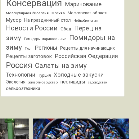
Консервация
Маринование
Московская область
Молекулярная биология
Москва
Мусор
На праздничный стол
Нейробиология
Новости России
Перец на
Обед
Помидоры на
зиму
Помидоры маринованные
зиму
Регионы
Рецепты для начинающих
Пост
Российская Федерация
Рецепты заготовок
Россия
Салаты на зиму
Холодные закуски
Технологии
Турция
пестициды
Экология
животноводство
садоводство
сельхозтехника