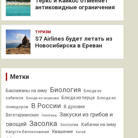
Теркс и Кайкос отменяет
антиковидные ограничения
ТУРИЗМ
S7 Airlines будет летать из
Новосибирска в Ереван
Метки
Биология
Баклажаны на зиму
Блюда из
Блюда из перца
кабачков
Блюда из
Блюда из моркови
В России
В духовке
помидоров
Закуски из грибов и
Вегетарианские
Генетика
Засолка
овощей
Кабачки на зиму
Зоология
Квашение
Капуста белокочанная
Китай