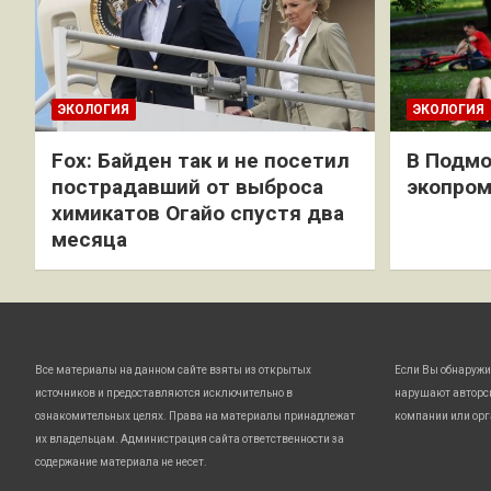
ЭКОЛОГИЯ
ЭКОЛОГИЯ
Fox: Байден так и не посетил
В Подмо
пострадавший от выброса
экопро
химикатов Огайо спустя два
месяца
Все материалы на данном сайте взяты из открытых
Если Вы обнаружи
источников и предоставляются исключительно в
нарушают авторс
ознакомительных целях. Права на материалы принадлежат
компании или орг
их владельцам. Администрация сайта ответственности за
содержание материала не несет.