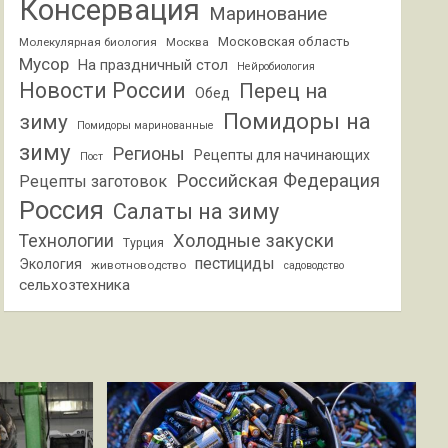
Консервация
Маринование
Московская область
Молекулярная биология
Москва
Мусор
На праздничный стол
Нейробиология
Новости России
Перец на
Обед
Помидоры на
зиму
Помидоры маринованные
зиму
Регионы
Рецепты для начинающих
Пост
Российская Федерация
Рецепты заготовок
Россия
Салаты на зиму
Холодные закуски
Технологии
Турция
пестициды
Экология
животноводство
садоводство
сельхозтехника