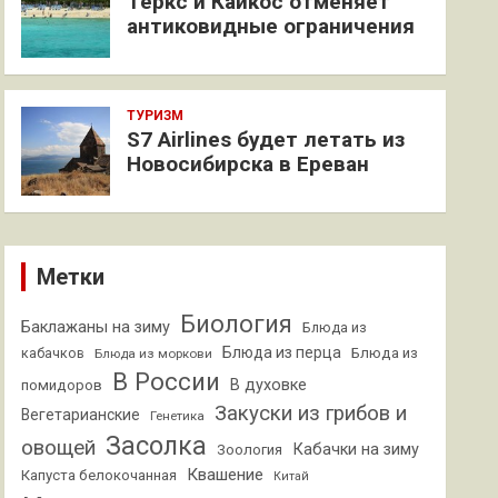
Теркс и Кайкос отменяет
антиковидные ограничения
ТУРИЗМ
S7 Airlines будет летать из
Новосибирска в Ереван
Метки
Биология
Баклажаны на зиму
Блюда из
Блюда из перца
кабачков
Блюда из
Блюда из моркови
В России
В духовке
помидоров
Закуски из грибов и
Вегетарианские
Генетика
Засолка
овощей
Кабачки на зиму
Зоология
Квашение
Капуста белокочанная
Китай