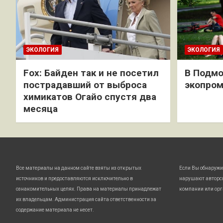
ЭКОЛОГИЯ
ЭКОЛОГИЯ
Fox: Байден так и не посетил
В Подмо
пострадавший от выброса
экопро
химикатов Огайо спустя два
месяца
Все материалы на данном сайте взяты из открытых
Если Вы обнаружи
источников и предоставляются исключительно в
нарушают авторс
ознакомительных целях. Права на материалы принадлежат
компании или орг
их владельцам. Администрация сайта ответственности за
содержание материала не несет.