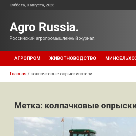
Перейти
Суббота, 8 августа, 2026
к
содержимому
Agro Russia.
Российский агропромышленный журнал.
АГРОПРОМ
ЖИВОТНОВОДСТВО
МИНСЕЛЬХО
Главная
колпачковые опрыскиватели
Метка:
колпачковые опрыски