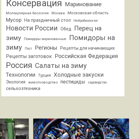
Консервация
Маринование
Московская область
Молекулярная биология
Москва
Мусор
На праздничный стол
Нейробиология
Новости России
Перец на
Обед
Помидоры на
зиму
Помидоры маринованные
зиму
Регионы
Рецепты для начинающих
Пост
Российская Федерация
Рецепты заготовок
Россия
Салаты на зиму
Холодные закуски
Технологии
Турция
пестициды
Экология
животноводство
садоводство
сельхозтехника