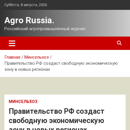
Перейти
Суббота, 8 августа, 2026
к
содержимому
Agro Russia.
Российский агропромышленный журнал.
Главная
Минсельхоз
Правительство РФ создаст свободную экономическую
зону в новых регионах
МИНСЕЛЬХОЗ
Правительство РФ создаст
свободную экономическую
зону в новых регионах