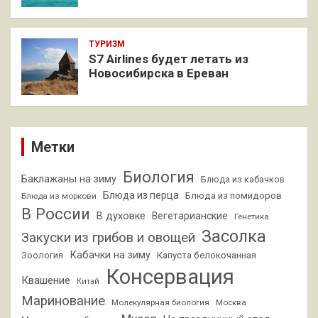
ТУРИЗМ
S7 Airlines будет летать из
Новосибирска в Ереван
Метки
Биология
Баклажаны на зиму
Блюда из кабачков
Блюда из перца
Блюда из помидоров
Блюда из моркови
В России
В духовке
Вегетарианские
Генетика
Засолка
Закуски из грибов и овощей
Кабачки на зиму
Зоология
Капуста белокочанная
Консервация
Квашение
Китай
Маринование
Молекулярная биология
Москва