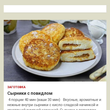
с
к
ЗАГОТОВКА
Сырники с повидлом
4 порции 40 мин (ваши 30 мин) Вкусные, ароматные и
нежные внутри сырники с кисло-сладкой начинкой и
хрустящей румяной корочкой. Сырники с повидлом