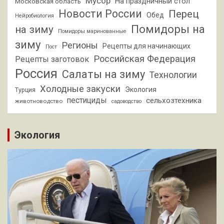
Мусор
На праздничный стол
Московская область
Новости России
Перец
Обед
Нейробиология
Помидоры на
на зиму
Помидоры маринованные
зиму
Регионы
Рецепты для начинающих
Пост
Российская Федерация
Рецепты заготовок
Россия
Салаты на зиму
Технологии
Холодные закуски
Экология
Турция
пестициды
сельхозтехника
животноводство
садоводство
Экология