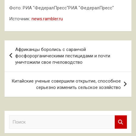
Фото: РИА "ФедералПресс"РИА "ФедералПресс"
Источник:
news.rambler.ru
Навигация
Африканцы боролись с саранчой
по
фосфорорганическими пестицидами и почти
уничтожили свое пчеловодство
записям
Китайские ученые совершили открытие, способное
серьезно изменить сельское хозяйство
П
о
и