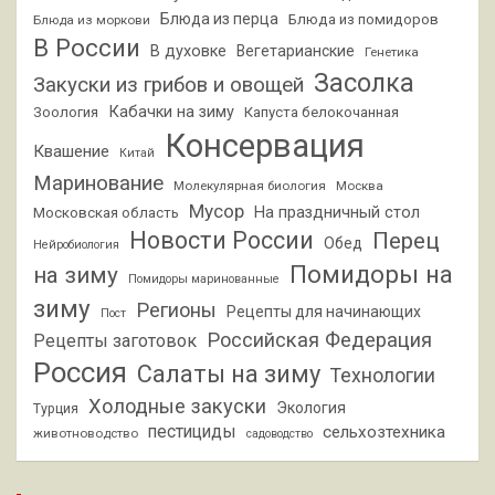
Блюда из перца
Блюда из помидоров
Блюда из моркови
В России
В духовке
Вегетарианские
Генетика
Засолка
Закуски из грибов и овощей
Кабачки на зиму
Зоология
Капуста белокочанная
Консервация
Квашение
Китай
Маринование
Молекулярная биология
Москва
Мусор
На праздничный стол
Московская область
Новости России
Перец
Обед
Нейробиология
Помидоры на
на зиму
Помидоры маринованные
зиму
Регионы
Рецепты для начинающих
Пост
Российская Федерация
Рецепты заготовок
Россия
Салаты на зиму
Технологии
Холодные закуски
Экология
Турция
пестициды
сельхозтехника
животноводство
садоводство