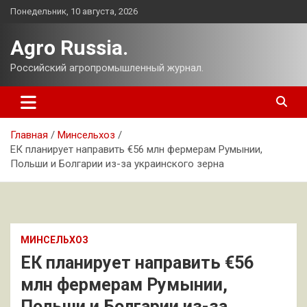
Перейти
Понедельник, 10 августа, 2026
к
содержимому
Agro Russia.
Российский агропромышленный журнал.
Главная
Минсельхоз
ЕК планирует направить €56 млн фермерам Румынии,
Польши и Болгарии из-за украинского зерна
МИНСЕЛЬХОЗ
ЕК планирует направить €56
млн фермерам Румынии,
Польши и Болгарии из-за