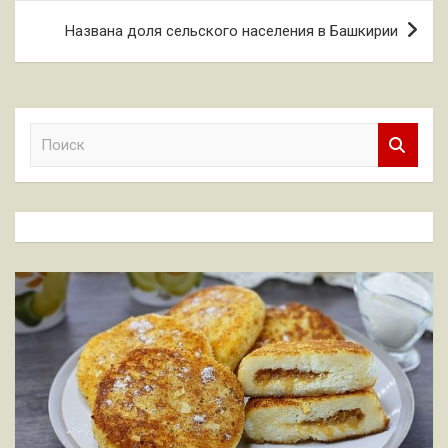
Названа доля сельского населения в Башкирии
П
о
и
с
к