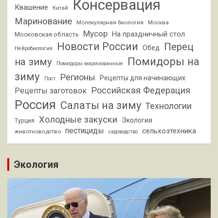
Консервация
Квашение
Китай
Маринование
Молекулярная биология
Москва
Мусор
На праздничный стол
Московская область
Новости России
Перец
Обед
Нейробиология
Помидоры на
на зиму
Помидоры маринованные
зиму
Регионы
Рецепты для начинающих
Пост
Российская Федерация
Рецепты заготовок
Россия
Салаты на зиму
Технологии
Холодные закуски
Экология
Турция
пестициды
сельхозтехника
животноводство
садоводство
Экология