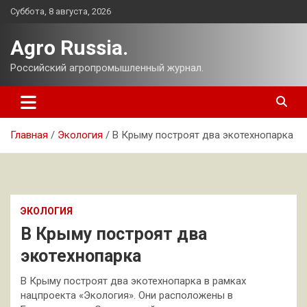
Перейти
Суббота, 8 августа, 2026
к
содержимому
Agro Russia.
Российский агропромышленный журнал.
Главная
Экология
В Крыму построят два экотехнопарка
ЭКОЛОГИЯ
В Крыму построят два
экотехнопарка
В Крыму построят два экотехнопарка в рамках
нацпроекта «Экология». Они расположены в