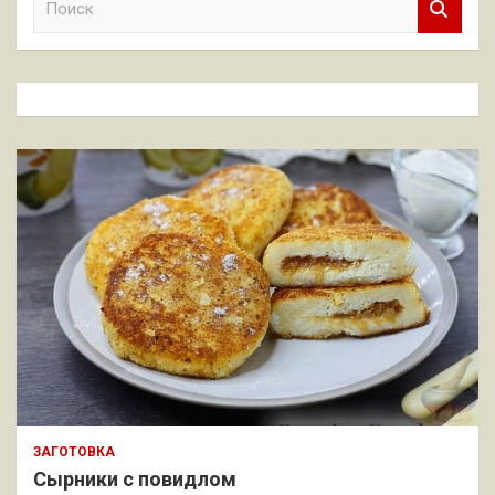
о
и
с
к
ЗАГОТОВКА
Сырники с повидлом