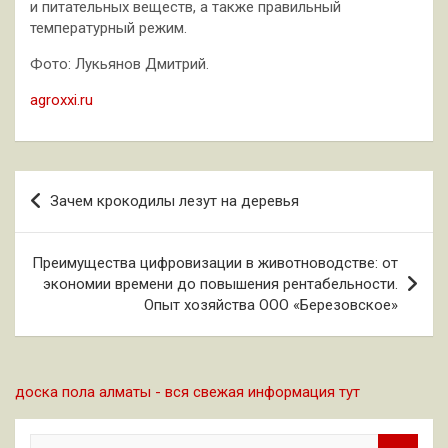
и питательных веществ, а также правильный
температурный режим.
Фото: Лукьянов Дмитрий.
agroxxi.ru
Навигация
Зачем крокодилы лезут на деревья
по
записям
Преимущества цифровизации в животноводстве: от
экономии времени до повышения рентабельности.
Опыт хозяйства ООО «Березовское»
доска пола алматы - вся свежая информация тут
П