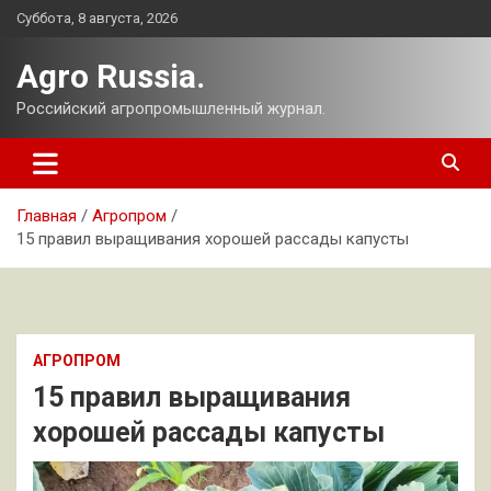
Перейти
Суббота, 8 августа, 2026
к
содержимому
Agro Russia.
Российский агропромышленный журнал.
Главная
Агропром
15 правил выращивания хорошей рассады капусты
АГРОПРОМ
15 правил выращивания
хорошей рассады капусты