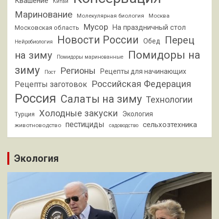
Квашение
Китай
Маринование
Молекулярная биология
Москва
Мусор
На праздничный стол
Московская область
Новости России
Перец
Обед
Нейробиология
Помидоры на
на зиму
Помидоры маринованные
зиму
Регионы
Рецепты для начинающих
Пост
Российская Федерация
Рецепты заготовок
Россия
Салаты на зиму
Технологии
Холодные закуски
Экология
Турция
пестициды
сельхозтехника
животноводство
садоводство
Экология