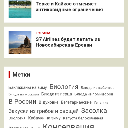
Теркс и Кайкос отменяет
антиковидные ограничения
ТУРИЗМ
S7 Airlines будет летать из
Новосибирска в Ереван
Метки
Биология
Баклажаны на зиму
Блюда из кабачков
Блюда из перца
Блюда из помидоров
Блюда из моркови
В России
В духовке
Вегетарианские
Генетика
Засолка
Закуски из грибов и овощей
Кабачки на зиму
Зоология
Капуста белокочанная
Консервация